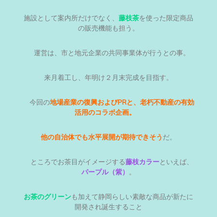
施設として案内所だけでなく、
藤枝茶
を使った限定商品
の販売機能も担う。
運営は、市と地元企業の共同事業体が行うとの事。
来月着工し、年明け２月末完成を目指す。
今回の
地場産業の復興およびPRと、老朽不動産の有効
活用のコラボ企画。
他の自治体でも水平展開が期待できそう
だ。
ところでお茶目がイメージする
藤枝カラー
といえば、
パープル（紫）
。
お茶のグリーン
も加えて静岡らしい素敵な商品が新たに
開発され誕生すること