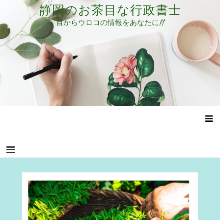
コ
静岡のお茶目な行政書士
ン
目からウロコの情報をあなたに!!
テ
ン
ツ
へ
ス
キ
ッ
プ