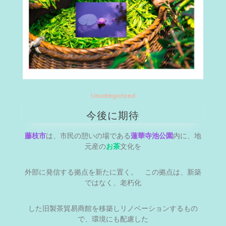
Uncategorized
今後に期待
藤枝市
は、市民の憩いの場である
蓮華寺池公園
内に、地
元産の
お茶
文化を
外部に発信する拠点を新たに置く。 この拠点は、新築
ではなく、老朽化
した旧製茶貿易商館を移築しリノベーションするもの
で、環境にも配慮した