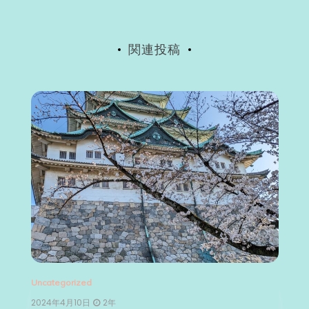
ョ
ン
関連投稿
Uncategorized
Un
2024年4月10日
2年
2