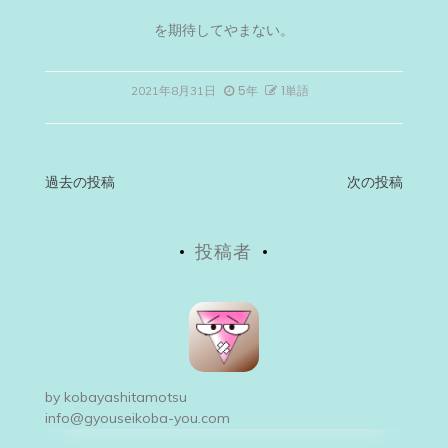
を期待してやまない。
5年
1単語
2021年8月31日
投
過去の投稿
次の投稿
稿
投稿者
ナ
ビ
ゲ
ー
by
kobayashitamotsu
シ
info@gyouseikoba-you.com