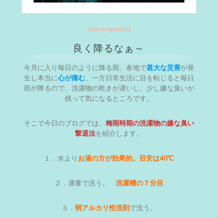
Uncategorized
良く降るなぁ～
今月に入り毎日のように降る雨。各地で
甚大な災害
が発
生し本当に
心が痛む
。一方日常生活に目を転じると毎日
雨が降るので、洗濯物の乾きが遅いし、少し嫌な臭いが
残って気になるところです。
そこで今日のブログでは、
梅雨時期の洗濯物の嫌な臭い
撃退法
を紹介します。
１．水より
お湯の方が効果的。目安は40℃
２．適量で洗う。
洗濯槽の７分目
３．
弱アルカリ性洗剤
で洗う。