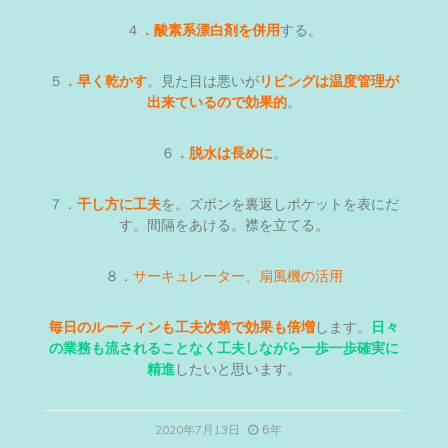
４
．酸素系漂白剤を併用
する。
５
．早く乾かす
。見た目は悪いが
リビングは温度管理が
出来ているので効果的
。
６
．脱水は長めに
。
７．
干し方に工夫
を。ズボンを裏返しポケットを表にだ
す。間隔をあける。襟を立てる。
８．
サーキュレーター、扇風機の活用
毎日のルーティンも工夫次第で効果も倍増
します。
日々
の業務も流されることなく工夫しながら一歩一歩確実に
精進
したいと思います。
6年
2020年7月13日