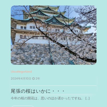
Uncategorized
Un
2024年4月10日
2年
2
尾張の桜はいかに・・・
今年の桜の開花は、思いのほか遅かったですね。 […]
今