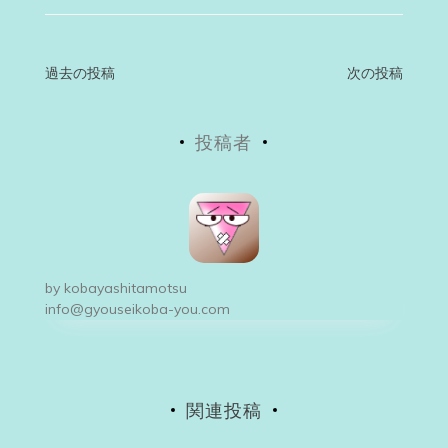
投
過去の投稿
次の投稿
稿
投稿者
ナ
ビ
ゲ
ー
by
kobayashitamotsu
シ
info@gyouseikoba-you.com
ョ
ン
関連投稿