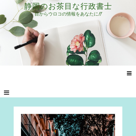
コ
静岡のお茶目な行政書士
ン
目からウロコの情報をあなたに!!
テ
ン
ツ
へ
ス
キ
ッ
プ