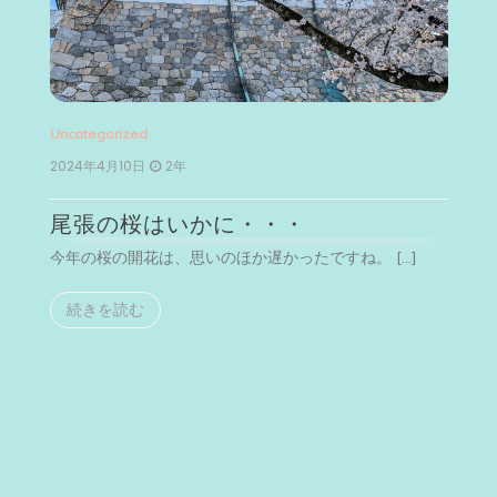
Uncategorized
Un
2024年4月10日
2年
2
尾張の桜はいかに・・・
今年の桜の開花は、思いのほか遅かったですね。 […]
今
続きを読む