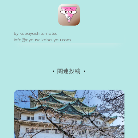
ビ
ゲ
ー
by
kobayashitamotsu
シ
info@gyouseikoba-you.com
ョ
ン
関連投稿