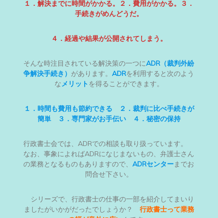
１．解決までに時間がかかる。２．費用がかかる。３．
手続きがめんどうだ。
４．経過や結果が公開されてしまう。
そんな時注目されている解決策の一つに
ADR（裁判外紛
争解決手続き）
があります。
ADR
を利用すると次のよう
な
メリット
を得ることができます。
１．時間も費用も節約できる ２．裁判に比べ手続きが
簡単 ３．専門家がお手伝い ４．秘密の保持
行政書士会では、ADRでの相談も取り扱っています。
なお、事象によればADRになじまないもの、弁護士さん
の業務となるものもありますので、
ADRセンター
までお
問合せ下さい。
シリーズで、行政書士の仕事の一部を紹介してまいり
ましたがいかがだったでしょうか？
行政書士って業務