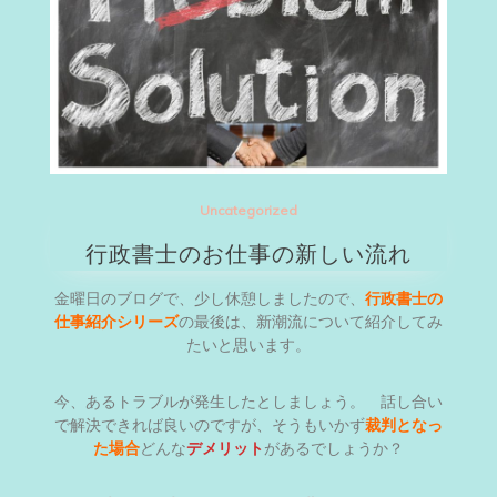
Uncategorized
行政書士のお仕事の新しい流れ
金曜日のブログで、少し休憩しましたので、
行政書士の
仕事紹介シリーズ
の最後は、新潮流について紹介してみ
たいと思います。
今、あるトラブルが発生したとしましょう。 話し合い
で解決できれば良いのですが、そうもいかず
裁判となっ
た場合
どんな
デメリット
があるでしょうか？