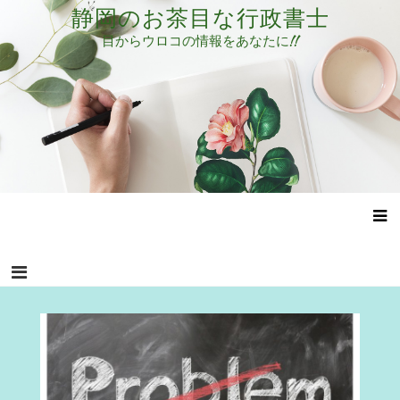
コ
静岡のお茶目な行政書士
ン
目からウロコの情報をあなたに!!
テ
ン
ツ
へ
ス
キ
ッ
プ